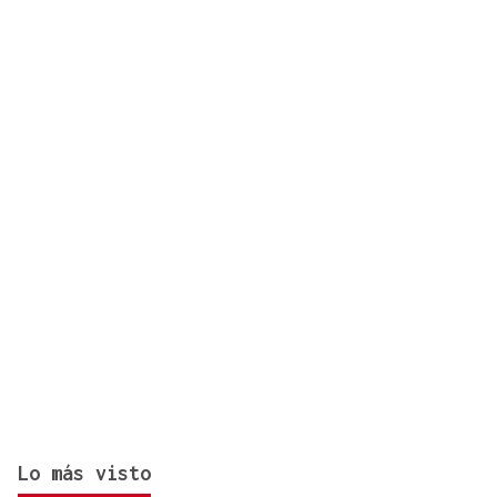
Dos heridos y trasladados tras una salida de vía en
Piñor
Lo más visto