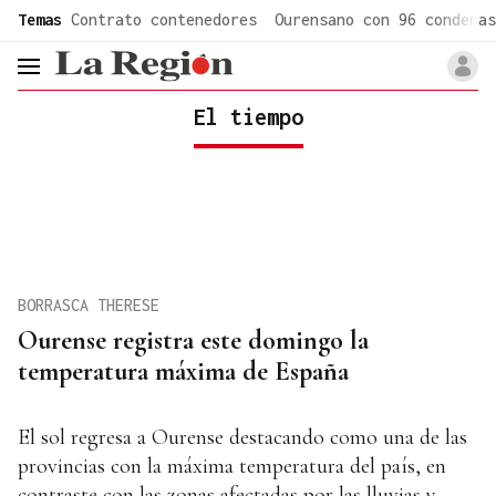
common.go-to-content
Temas
Contrato contenedores
Ourensano con 96 condenas
header.menu.open
El tiempo
BORRASCA THERESE
Ourense registra este domingo la
temperatura máxima de España
El sol regresa a Ourense destacando como una de las
provincias con la máxima temperatura del país, en
contraste con las zonas afectadas por las lluvias y