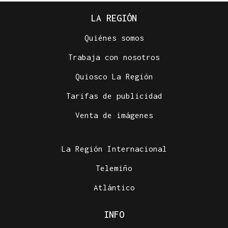
LA REGIÓN
Quiénes somos
Trabaja con nosotros
Quiosco La Región
PILATES EN OURENSE
Tarifas de publicidad
Pausa, equilibrio y respiración se citan en las
piscinas de Luíntra
Venta de imágenes
La Región Internacional
Telemiño
Atlántico
INFO