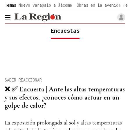
common.go-to-content
Temas
Nuevo varapalo a Jácome
Obras en la avenida de 
header.menu.open
Encuestas
SABER REACCIONAR
❌ ✅ Encuesta | Ante las altas temperaturas
y sus efectos, ¿conoces cómo actuar en un
golpe de calor?
La exposición prolongada al sol y altas temperaturas