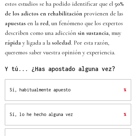
estos estudios se ha podido identificar que el
50%
de los adictos en rehabilitación
provienen de las
apuestas
en la
red
, un fenómeno que los expertos
describen como una adicción
sin sustancia
, muy
rápida
y ligada a la
soledad
. Por esta razón,
queremos saber vuestra opinión y experiencia.
Y tú... ¿Has apostado alguna vez?
Sí, habitualmente apuesto
%
Sí, lo he hecho alguna vez
%