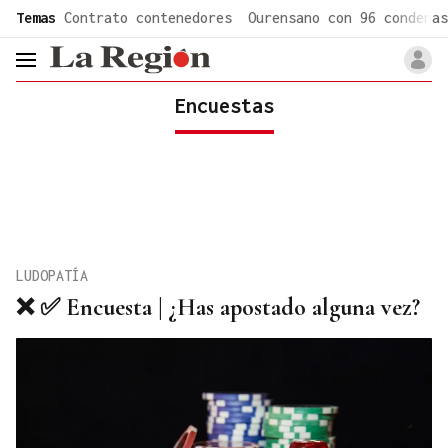
common.go-to-content
Temas
Contrato contenedores
Ourensano con 96 condenas
header.menu.open
Encuestas
LUDOPATÍA
❌ ✅ Encuesta | ¿Has apostado alguna vez?