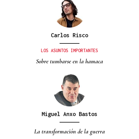
Carlos Risco
DAÑO ECOLÓGICO
❌ ✅ Encuesta | ¿Crees que las autoridades
LOS ASUNTOS IMPORTANTES
protegen los ríos de la provincia?
Sobre tumbarse en la hamaca
Miguel Anxo Bastos
La transformación de la guerra