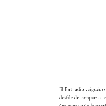
El
Entrudio
veigués co
desfile de comparsas, c
650 euros y 60 la part