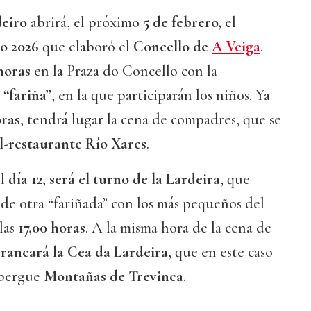
eiro
abrirá, el próximo
5 de febrero,
el
io 2026
que elaboró el
Concello de
A Veiga
.
horas
en la Praza do Concello con la
a “fariña”
, en la que participarán los niños. Ya
oras
, tendrá lugar la cena de compadres, que se
l-restaurante Río Xares
.
el
día 12, será el turno de la Lardeira
, que
de otra “fariñada” con los más pequeños del
 las
17,00 horas
. A la misma hora de la cena de
rrancará la Cea da Lardeira
, que en este caso
albergue
Montañas de Trevinca
.