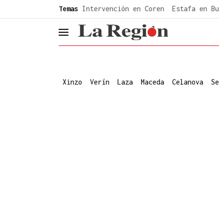
common.go-to-content
Temas
Intervención en Coren
Estafa en Bu
header.menu.open
Xinzo
Verín
Laza
Maceda
Celanova
Se