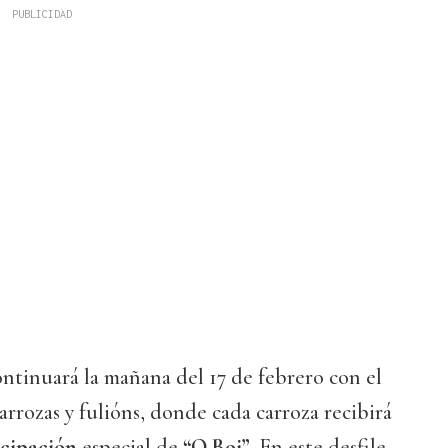
ntinuará la mañana del 17 de febrero con el
arrozas y fulións, donde cada carroza recibirá
icipación
especial de
“O Boi”
. En este desfile