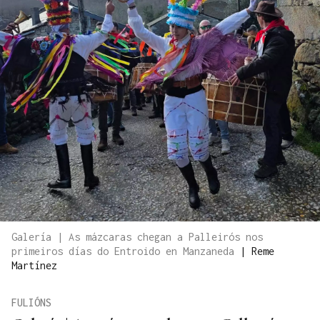
Galería | As mázcaras chegan a Palleirós nos
primeiros días do Entroido en Manzaneda
|
Reme
Martínez
FULIÓNS