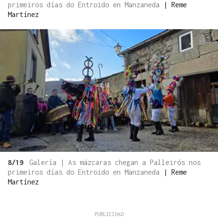
primeiros días do Entroido en Manzaneda
|
Reme
Martínez
8/19
Galería | As mázcaras chegan a Palleirós nos
primeiros días do Entroido en Manzaneda
|
Reme
Martínez