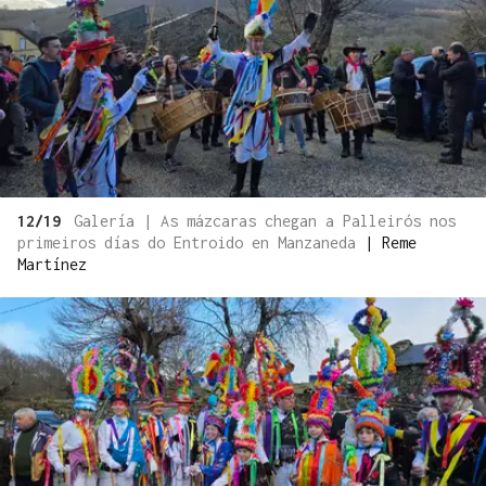
12/19
Galería | As mázcaras chegan a Palleirós nos
primeiros días do Entroido en Manzaneda
|
Reme
Martínez