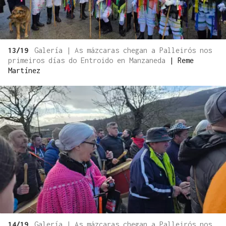
13/19
Galería | As mázcaras chegan a Palleirós nos
primeiros días do Entroido en Manzaneda
|
Reme
Martínez
14/19
Galería | As mázcaras chegan a Palleirós nos