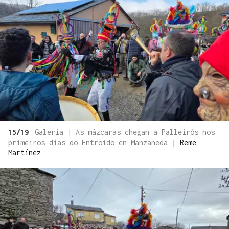
15/19
Galería | As mázcaras chegan a Palleirós nos
primeiros días do Entroido en Manzaneda
|
Reme
Martínez