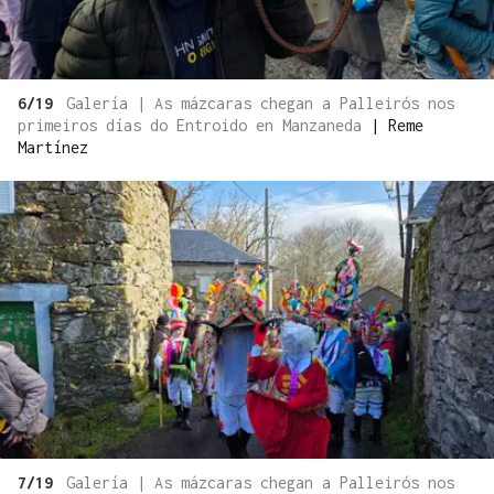
6/19
Galería | As mázcaras chegan a Palleirós nos
primeiros días do Entroido en Manzaneda
|
Reme
Martínez
7/19
Galería | As mázcaras chegan a Palleirós nos