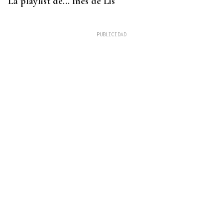
La playlist de... Inés de Lis
LA REVISTA
El "folk vulnerable" de Inés de Lis en su debut
como solista