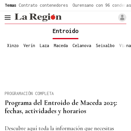
common.go-to-content
Temas
Contrato contenedores
Ourensano con 96 condenas
header.menu.open
Entroido
Xinzo
Verín
Laza
Maceda
Celanova
Seixalbo
Viana
PROGRAMACIÓN COMPLETA
Programa del Entroido de Maceda 2025:
fechas, actividades y horarios
Descubre aquí toda la información que necesitas