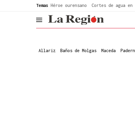
common.go-to-content
Temas
Héroe ourensano
Cortes de agua en 
header.menu.open
Allariz
Baños de Molgas
Maceda
Padern