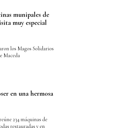
cinas munipales de
sita muy especial
garon los Magos Solidarios
 de Maceda
coser en una hermosa
 reúne 234 máquinas de
todas restauradas y en