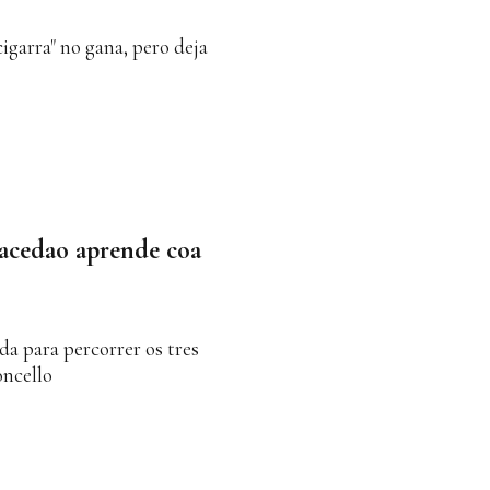
igarra" no gana, pero deja
acedao aprende coa
da para percorrer os tres
oncello