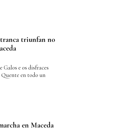
retranca triunfan no
aceda
e Galos e os disfraces
o Quente en todo un
 marcha en Maceda