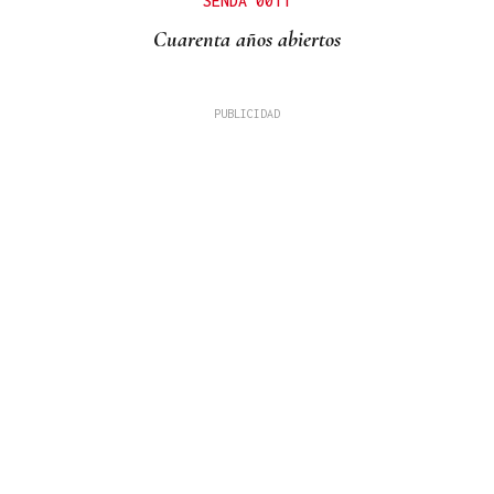
SENDA 0011
Cuarenta años abiertos
PRIMAVERA 2027
John Galliano vuelve al lugar que nunca dejó