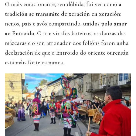
O máis emocionante, sen dúbida, foi ver como
a
tradición se transmite de xeración en xeración
:
nenos, pais e avós compartindo,
unidos polo amor
ao Entroido
. O ir e vir dos boteiros, as danzas das
mázcaras e o son atronador dos folións foron unha
declaración de que o Entroido do oriente ourensán
está máis forte ca nunca.