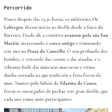
Percorrido
Pouco despois das 15,30 horas, os anfitrións,
Os
Labregos
, deron inicio ao desfile desde a finca da
Barreira. Desde alí, a comitiva
avanzou pola rúa San
Martín
, atravesando o
casco antigo
e rematando
este ano na
Praza do Concello
. O son profundo dos
bombos, o estrondo das cornas e das aixadas, e o
vibrante baile das mázcaras marcaron o ritmo
dunha xornada na que tradición e festa foron da
man. Xuntos polo fulión de
Vilariño de Conso
,
foron os encargados de pechar este gran desfile, que
cada ano reune máis participantes.