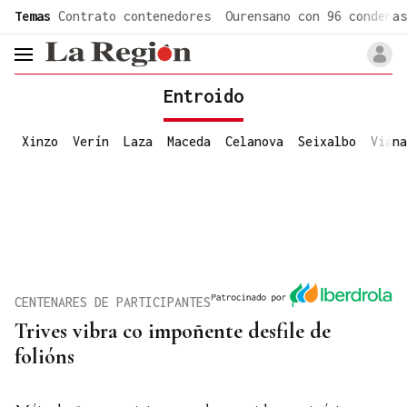
common.go-to-content
Temas
Contrato contenedores
Ourensano con 96 condenas
header.menu.open
Entroido
Xinzo
Verín
Laza
Maceda
Celanova
Seixalbo
Viana
CENTENARES DE PARTICIPANTES
Trives vibra co impoñente desfile de
folións