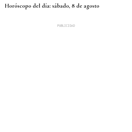
Horóscopo del día: sábado, 8 de agosto
XIX EDICIÓN
Galería | Brindis, música y tradición para
inaugurar la Feria del Viño de Monterrei, en fotos