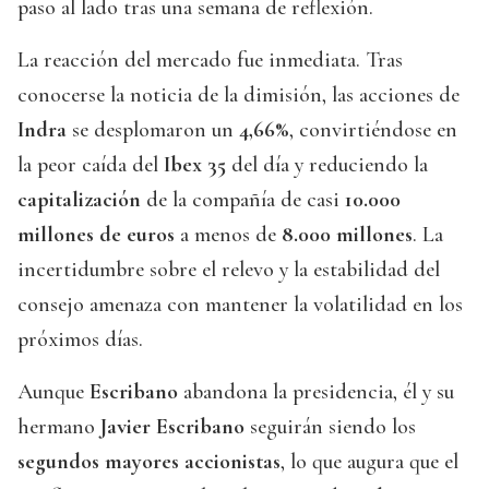
paso al lado tras una semana de reflexión.
La reacción del mercado fue inmediata. Tras
conocerse la noticia de la dimisión, las acciones de
Indra
se desplomaron un
4,66%
, convirtiéndose en
la peor caída del
Ibex 35
del día y reduciendo la
capitalización
de la compañía de casi
10.000
millones de euros
a menos de
8.000 millones
. La
incertidumbre sobre el relevo y la estabilidad del
consejo amenaza con mantener la volatilidad en los
próximos días.
Aunque
Escribano
abandona la presidencia, él y su
hermano
Javier Escribano
seguirán siendo los
segundos mayores accionistas
, lo que augura que el