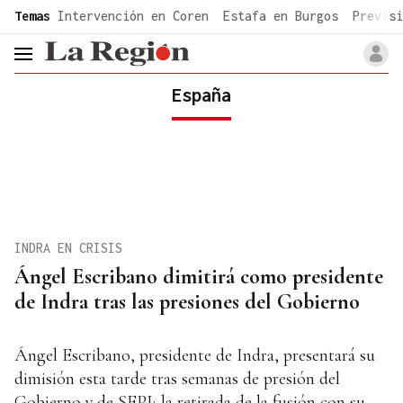
common.go-to-content
Temas
Intervención en Coren
Estafa en Burgos
Previsi
header.menu.open
España
INDRA EN CRISIS
Ángel Escribano dimitirá como presidente
de Indra tras las presiones del Gobierno
Ángel Escribano, presidente de Indra, presentará su
dimisión esta tarde tras semanas de presión del
Gobierno y de SEPI; la retirada de la fusión con su