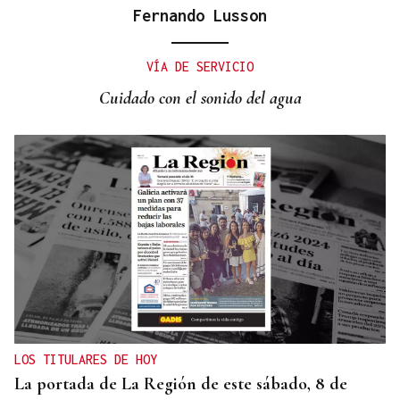
Fernando Lusson
"EN COORDINACIÓN CON EL GOBIERNO"
El PSOE garantiza que Felipe VI visitará Ceuta
VÍA DE SERVICIO
“cuando sea oportuno”
Cuidado con el sonido del agua
LOS TITULARES DE HOY
La portada de La Región de este sábado, 8 de