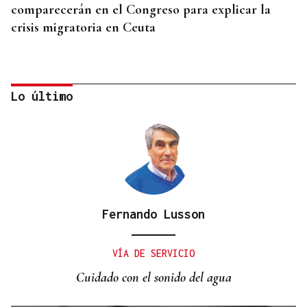
comparecerán en el Congreso para explicar la
crisis migratoria en Ceuta
Lo último
Fernando Lusson
"EN COORDINACIÓN CON EL GOBIERNO"
El PSOE garantiza que Felipe VI visitará Ceuta
VÍA DE SERVICIO
“cuando sea oportuno”
Cuidado con el sonido del agua