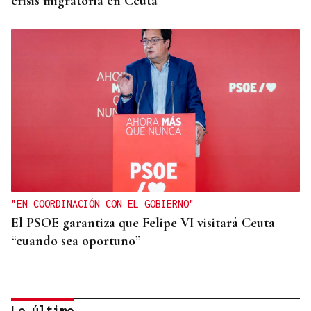
crisis migratoria en Ceuta
"EN COORDINACIÓN CON EL GOBIERNO"
El PSOE garantiza que Felipe VI visitará Ceuta
“cuando sea oportuno”
Lo último