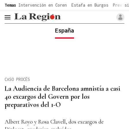
common.go-to-content
Temas
Intervención en Coren
Estafa en Burgos
Previsi
header.menu.open
España
CASO PROCÉS
La Audiencia de Barcelona amnistía a casi
40 excargos del Govern por los
preparativos del 1-O
Albert Royo y Rosa Clavell, dos excargos de