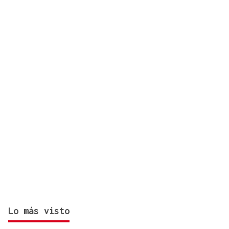
muertos y 15 heridos
Lo más visto