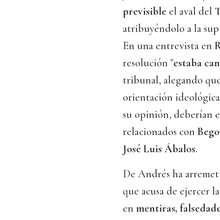
previsible
el aval del
T
atribuyéndolo a la su
En una entrevista en
R
resolución "
estaba ca
tribunal, alegando qu
orientación ideológica.
su opinión, deberían e
relacionados con
Bego
José Luis Ábalos
.
De Andrés ha arremet
que acusa de ejercer l
en
mentiras, falsedad