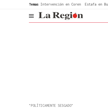
common.go-to-content
Temas
Intervención en Coren
Estafa en Bu
header.menu.open
"POLÍTICAMENTE SESGADO"