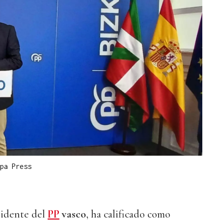
pa Press
sidente del
PP
vasco
, ha calificado como