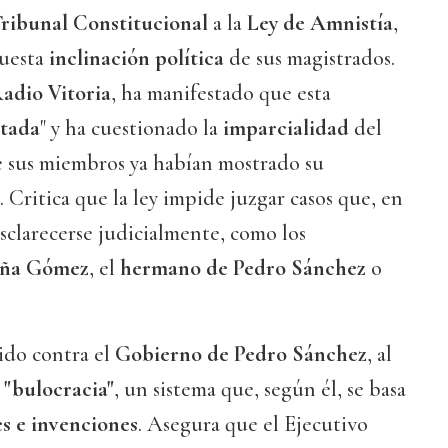
ribunal Constitucional
a la
Ley de Amnistía
,
puesta
inclinación política
de sus magistrados.
adio Vitoria
, ha manifestado que esta
ntada
" y ha cuestionado la
imparcialidad
del
e sus miembros ya habían mostrado su
 Critica que la ley impide juzgar casos que, en
sclarecerse judicialmente, como los
ña Gómez
, el
hermano de Pedro Sánchez
o
ido contra el
Gobierno de Pedro Sánchez
, al
a
"bulocracia"
, un sistema que, según él, se basa
es e invenciones
. Asegura que el Ejecutivo