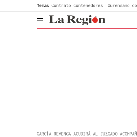
common.go-to-content
Temas
Contrato contenedores
Ourensano co
header.menu.open
GARCÍA REVENGA ACUDIRÁ AL JUZGADO ACOMPAÑ