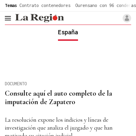
common.go-to-content
Temas
Contrato contenedores
Ourensano con 96 condenas
header.menu.open
España
DOCUMENTO
Consulte aquí el auto completo de la
imputación de Zapatero
La resolución expone los indicios y líneas de
investigación que analiza el juzgado y que han
motivado su citación judicial.