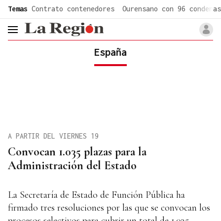
common.go-to-content
Temas
Contrato contenedores
Ourensano con 96 condenas
header.menu.open
España
A PARTIR DEL VIERNES 19
Convocan 1.035 plazas para la
Administración del Estado
La Secretaría de Estado de Función Pública ha
firmado tres resoluciones por las que se convocan los
procesos selectivos para cubrir un total de 1.035