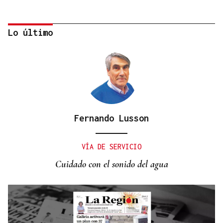
Lo último
Fernando Lusson
"EN COORDINACIÓN CON EL GOBIERNO"
El PSOE garantiza que Felipe VI visitará Ceuta
VÍA DE SERVICIO
“cuando sea oportuno”
Cuidado con el sonido del agua