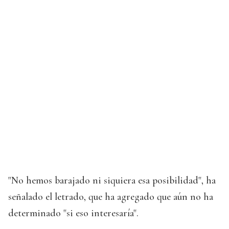
"No hemos barajado ni siquiera esa posibilidad", ha
señalado el letrado, que ha agregado que aún no ha
determinado "si eso interesaría".