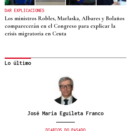
DAR EXPLICACIONES
Los ministros Robles, Marlaska, Albares y Bolaños
comparecerán en el Congreso para explicar la
crisis migratoria en Ceuta
Lo último
José María Eguileta Franco
"EN COORDINACIÓN CON EL GOBIERNO"
El PSOE garantiza que Felipe VI visitará Ceuta
DIARIOS DO PASADO