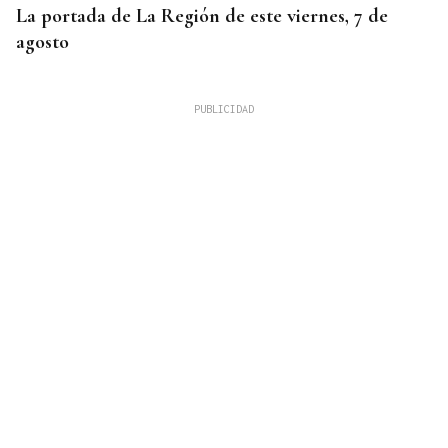
La portada de La Región de este viernes, 7 de
agosto
REUNIÓN EN SANTIAGO
Toxos e Xestas se prepara para celebrar su 50
aniversario como referente de la cultura gallega
en Cataluña