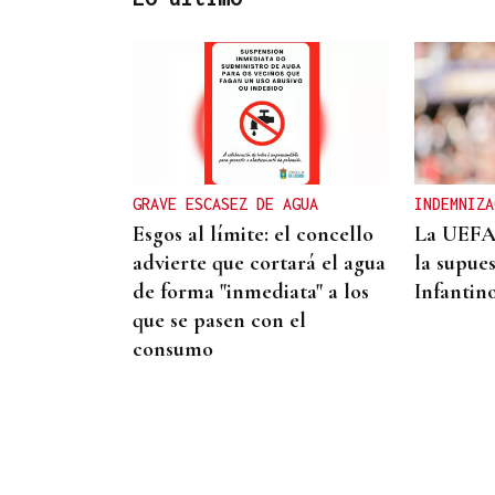
VACACIONES
Formentera, refugio de lujo
discreto en el Mediterráneo
GRAVE ESCASEZ DE AGUA
INDEMNIZA
Esgos al límite: el concello
La UEFA 
advierte que cortará el agua
la supue
de forma "inmediata" a los
Infantin
que se pasen con el
consumo