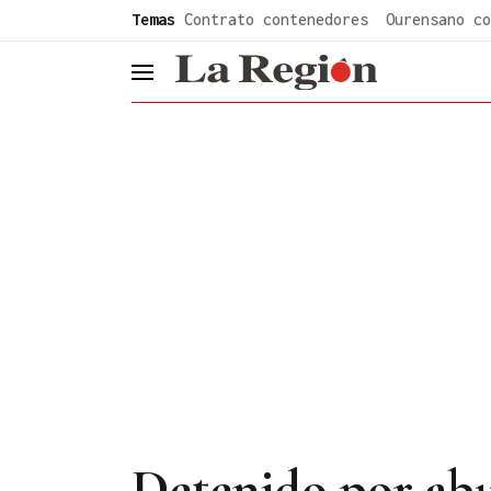
common.go-to-content
Temas
Contrato contenedores
Ourensano co
header.menu.open
Detenido por abu