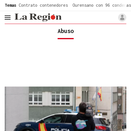
common.go-to-content
Temas
Contrato contenedores
Ourensano con 96 condenas
header.menu.open
Abuso