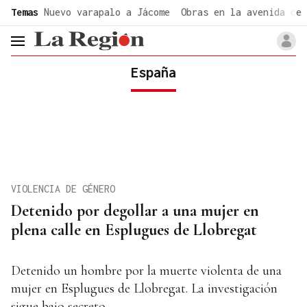
common.go-to-content
Temas
Nuevo varapalo a Jácome
Obras en la avenida de 
header.menu.open
España
VIOLENCIA DE GÉNERO
Detenido por degollar a una mujer en
plena calle en Esplugues de Llobregat
Detenido un hombre por la muerte violenta de una
mujer en Esplugues de Llobregat. La investigación
sigue bajo secreto.