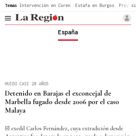
common.go-to-content
Temas
Intervención en Coren
Estafa en Burgos
Previsi
header.menu.open
España
HUIDO CASI 20 AÑOS
Detenido en Barajas el exconcejal de
Marbella fugado desde 2006 por el caso
Malaya
El exedil Carlos Fernández, cuya extradición desde