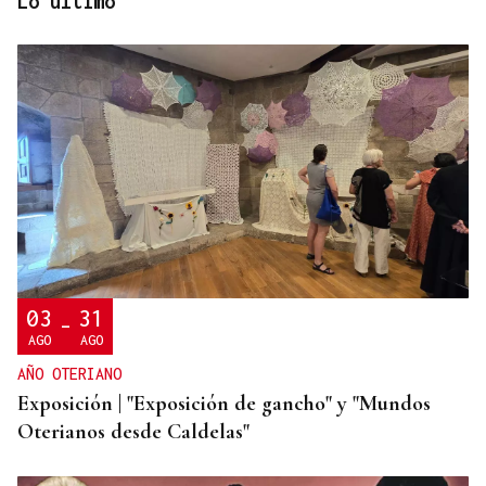
Lo último
FALTA DE MEDIOS
Vivas pide expulsar de inmediato a migrantes que
siguen en Ceuta y "blindar" la frontera con más
medios europeos
03
31
-
AGO
AGO
AÑO OTERIANO
Exposición | "Exposición de gancho" y "Mundos
Oterianos desde Caldelas"