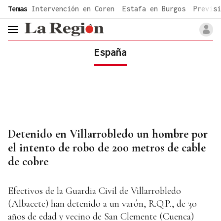
common.go-to-content
Temas
Intervención en Coren
Estafa en Burgos
Previsi
header.menu.open
España
Detenido en Villarrobledo un hombre por
el intento de robo de 200 metros de cable
de cobre
Efectivos de la Guardia Civil de Villarrobledo
(Albacete) han detenido a un varón, R.Q.P., de 30
años de edad y vecino de San Clemente (Cuenca)