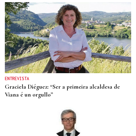
"EN COORDINACIÓN CON EL GOBIERNO"
El PSOE garantiza que Felipe VI visitará Ceuta
“cuando sea oportuno”
ENTREVISTA
Graciela Diéguez: “Ser a primeira alcaldesa de
Viana é un orgullo”