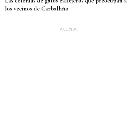
Las colonias de gatos callejeros que preocupan a
los vecinos de Carballiño
FRECUENCIAS DE 15 MINUTOS
Autobuses gratuitos en O Barco para ver el eclipse