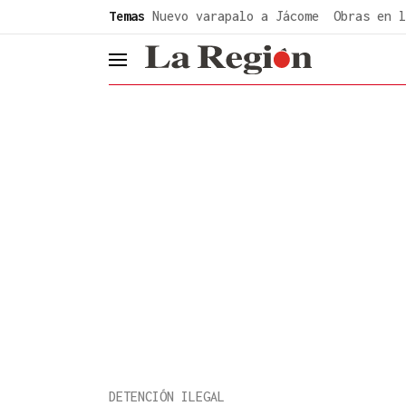
common.go-to-content
Temas
Nuevo varapalo a Jácome
Obras en l
header.menu.open
DETENCIÓN ILEGAL