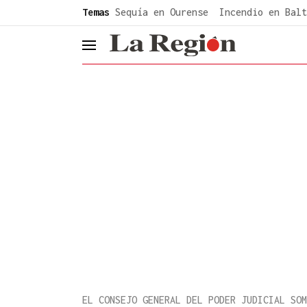
common.go-to-content
Temas
Sequía en Ourense
Incendio en Balt
header.menu.open
EL CONSEJO GENERAL DEL PODER JUDICIAL SOM