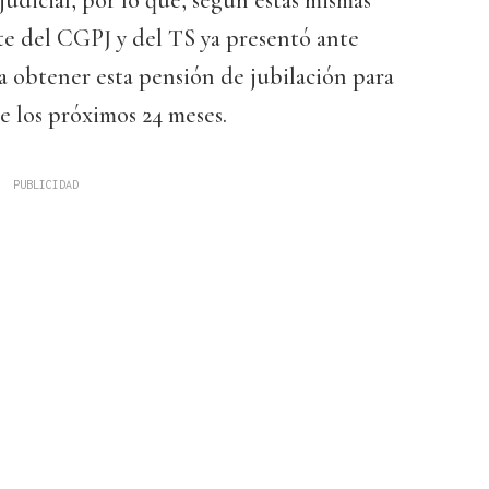
judicial, por lo que, según estas mismas
te del CGPJ y del TS ya presentó ante
a obtener esta pensión de jubilación para
e los próximos 24 meses.