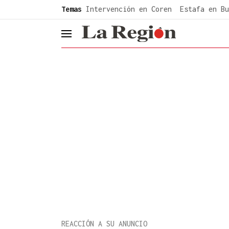
common.go-to-content
Temas
Intervención en Coren
Estafa en Bu
header.menu.open
REACCIÓN A SU ANUNCIO