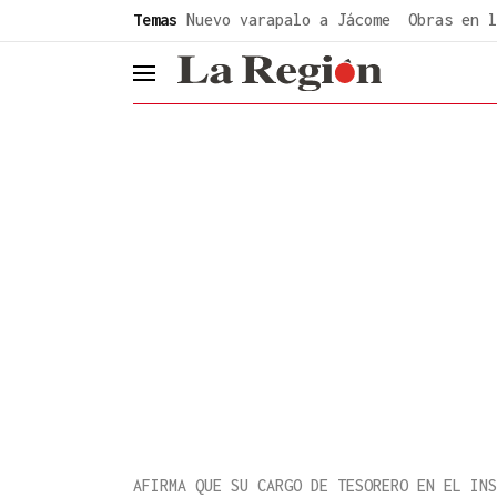
common.go-to-content
Temas
Nuevo varapalo a Jácome
Obras en l
header.menu.open
AFIRMA QUE SU CARGO DE TESORERO EN EL INS