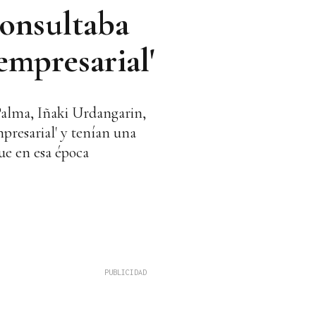
consultaba
empresarial'
 Palma, Iñaki Urdangarin,
mpresarial' y tenían una
ue en esa época