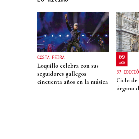
INCENDIO EN UN BARRANCO
Unos 200 efectivos
combaten el incendio de
Tírig, que ya roza las 400
09
COSTA FEIRA
hectáreas
AGO
Loquillo celebra con sus
37 EDICIÓ
seguidores gallegos
Ciclo de
cincuenta años en la música
órgano d