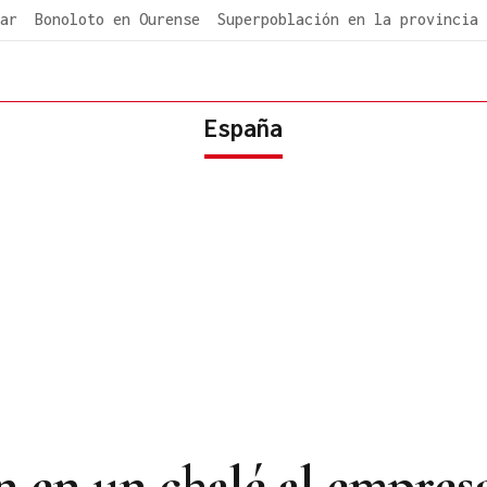
ar
Bonoloto en Ourense
Superpoblación en la provincia
España
 en un chalé al empres