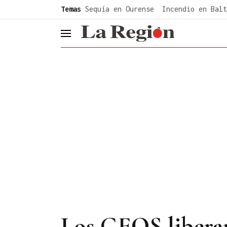
common.go-to-content
Temas
Sequía en Ourense
Incendio en Balt
header.menu.open
Los GEOS liberan