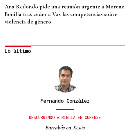
Ana Redondo pide una reunión urgente a Moreno
Bonilla tras ceder a Vox las competencias sobre
violencia de género
Lo último
Fernando González
CRECIMIENTO DEMOGRÁFICO
Gráfico | España roza los 50 millones de habitantes
DESCUBRINDO A BIBLIA EN OURENSE
tras alcanzar un nuevo máximo histórico
Barrabás ou Xesús