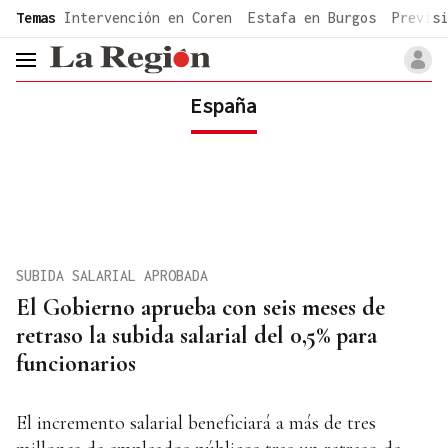
common.go-to-content
Temas
Intervención en Coren
Estafa en Burgos
Previsi
header.menu.open
España
SUBIDA SALARIAL APROBADA
El Gobierno aprueba con seis meses de
retraso la subida salarial del 0,5% para
funcionarios
El incremento salarial beneficiará a más de tres