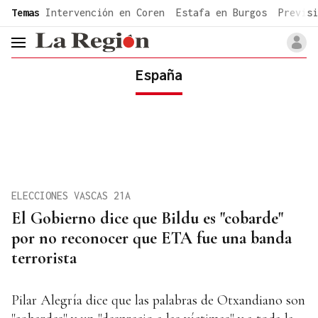
common.go-to-content
Temas
Intervención en Coren
Estafa en Burgos
Previsi
header.menu.open
España
ELECCIONES VASCAS 21A
El Gobierno dice que Bildu es "cobarde"
por no reconocer que ETA fue una banda
terrorista
Pilar Alegría dice que las palabras de Otxandiano son