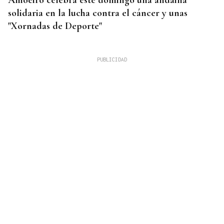
Amoeiro celebra este domingo una andaina
solidaria en la lucha contra el cáncer y unas
"Xornadas de Deporte"
CUIDAR LOS ECOSISTEMAS COSTEROS
Las claves para reducir los residuos y mantener las
playas limpias este verano