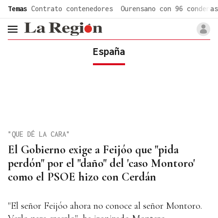
common.go-to-content
Temas
Contrato contenedores
Ourensano con 96 condenas
header.menu.open
España
"QUE DÉ LA CARA"
El Gobierno exige a Feijóo que "pida
perdón" por el "daño" del 'caso Montoro'
como el PSOE hizo con Cerdán
"El señor Feijóo ahora no conoce al señor Montoro.