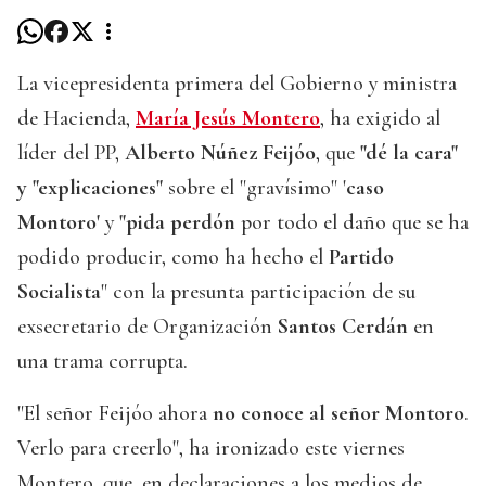
La vicepresidenta primera del Gobierno y ministra
de Hacienda,
María Jesús Montero
, ha exigido al
líder del PP,
Alberto Núñez Feijóo
, que
"dé la cara"
y "explicaciones"
sobre el "gravísimo" '
caso
Montoro'
y
"pida perdón
por todo el daño que se ha
podido producir, como ha hecho el
Partido
Socialista
" con la presunta participación de su
exsecretario de Organización
Santos Cerdán
en
una trama corrupta.
"El señor Feijóo ahora
no conoce al señor Montoro
.
Verlo para creerlo", ha ironizado este viernes
Montero, que, en declaraciones a los medios de