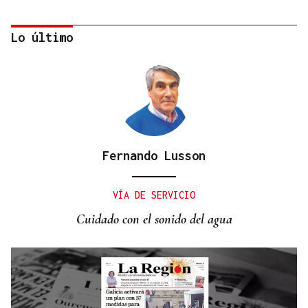
Lo último
Fernando Lusson
"EN COORDINACIÓN CON EL GOBIERNO"
El PSOE garantiza que Felipe VI visitará Ceuta
VÍA DE SERVICIO
“cuando sea oportuno”
Cuidado con el sonido del agua