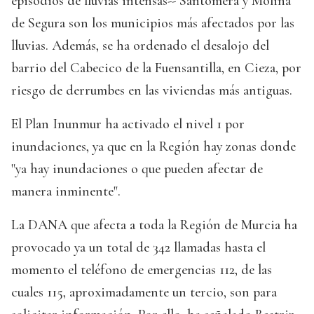
episodios de lluvias intensas-- Santomera y Molina
de Segura son los municipios más afectados por las
lluvias. Además, se ha ordenado el desalojo del
barrio del Cabecico de la Fuensantilla, en Cieza, por
riesgo de derrumbes en las viviendas más antiguas.
El Plan Inunmur ha activado el nivel 1 por
inundaciones, ya que en la Región hay zonas donde
"ya hay inundaciones o que pueden afectar de
manera inminente".
La DANA que afecta a toda la Región de Murcia ha
provocado ya un total de 342 llamadas hasta el
momento el teléfono de emergencias 112, de las
cuales 115, aproximadamente un tercio, son para