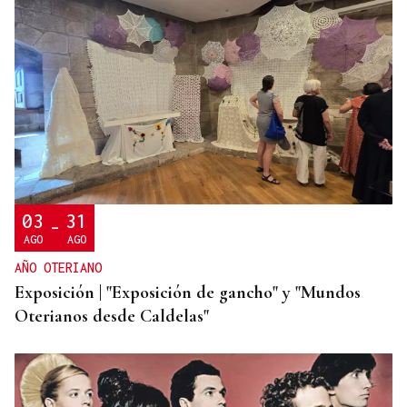
FALTA DE MEDIOS
Vivas pide expulsar de inmediato a migrantes que
siguen en Ceuta y "blindar" la frontera con más
medios europeos
03
31
-
AGO
AGO
AÑO OTERIANO
Exposición | "Exposición de gancho" y "Mundos
Oterianos desde Caldelas"