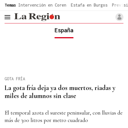
common.go-to-content
Temas
Intervención en Coren
Estafa en Burgos
Previsi
header.menu.open
España
GOTA FRÍA
La gota fría deja ya dos muertos, riadas y
miles de alumnos sin clase
El temporal azota el sureste peninsular, con lluvias de
más de 300 litros por metro cuadrado