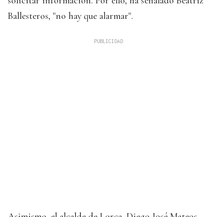
solicitar información. Por ello, ha señalado Beatriz
Ballesteros, "no hay que alarmar".
Asimismo, el alcalde de Lorca, Diego José Mateos,