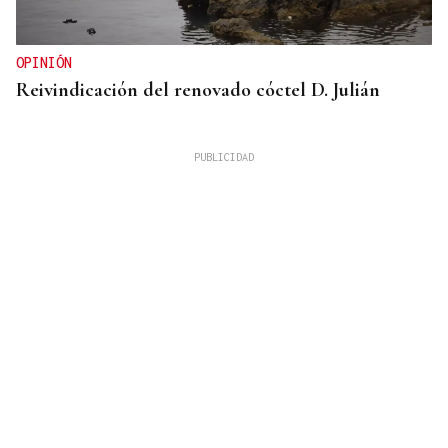
OPINIÓN
Reivindicación del renovado cóctel D. Julián
GUERRA DE UCRANIA
Rusia cifra en 640 los civiles muertos durante la
incursión ucraniana en Kursk