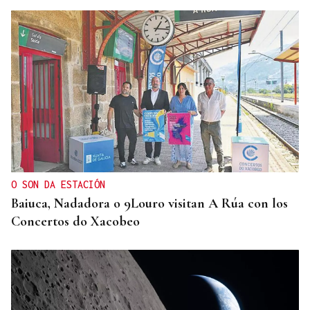
TIROTEO CON HERIDOS
Un guardia civil gallego mata a su expareja,
también agente, en el cuartel de Llanes y muere
tras ser abatido
O SON DA ESTACIÓN
Baiuca, Nadadora o 9Louro visitan A Rúa con los
Concertos do Xacobeo