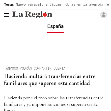
common.go-to-content
Temas
Nuevo varapalo a Jácome
Obras en la avenida de 
header.menu.open
España
TAMPOCO PODRÁN COMPARTIR CUENTA
Hacienda multará transferencias entre
familiares que superen esta cantidad
Hacienda pone el foco sobre las transferencias entre
familiares y ya impone sanciones si superan cierto
límite.