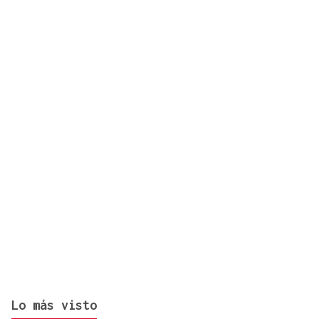
Comerciantes de O Barco se quejan del servicio
del punto limpio
Lo más visto