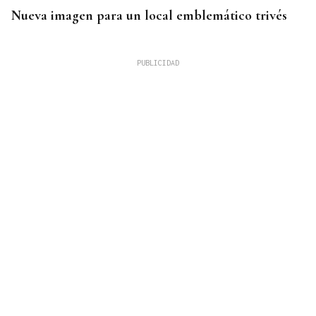
Nueva imagen para un local emblemático trivés
REFORMAS
Donald Trump deberá pedir permiso al Congreso
para construir el salón de baile en la Casa Blanca