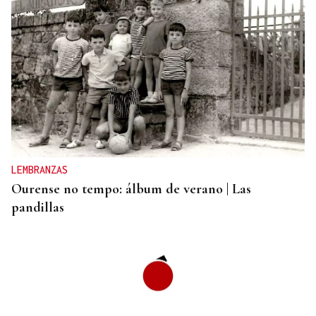
"EN COORDINACIÓN CON EL GOBIERNO"
El PSOE garantiza que Felipe VI visitará Ceuta
“cuando sea oportuno”
LEMBRANZAS
Ourense no tempo: álbum de verano | Las
pandillas