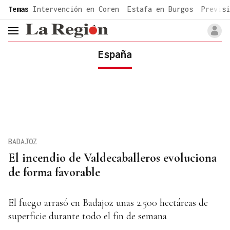
common.go-to-content
Temas
Intervención en Coren
Estafa en Burgos
Previsi
header.menu.open
España
BADAJOZ
El incendio de Valdecaballeros evoluciona
de forma favorable
El fuego arrasó en Badajoz unas 2.500 hectáreas de
superficie durante todo el fin de semana