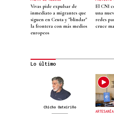
Vivas pide expulsar de
El CNI c
inmediato a migrantes que
una nue
siguen en Ceuta y "blindar"
redes pa
la frontera con más medios
cruce ma
europeos
Lo último
CRECIMIENTO DEMOGRÁFICO
Gráfico | España roza los 50
millones de habitantes tras
alcanzar un nuevo máximo
Chicho Outeiriño
ARTESANÍA
histórico