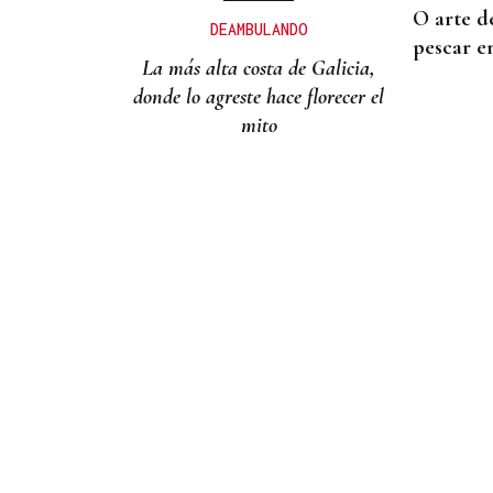
O arte d
DEAMBULANDO
pescar e
La más alta costa de Galicia,
donde lo agreste hace florecer el
mito
Rafael Dávila Álvarez
Ceuta y la indignación del rey