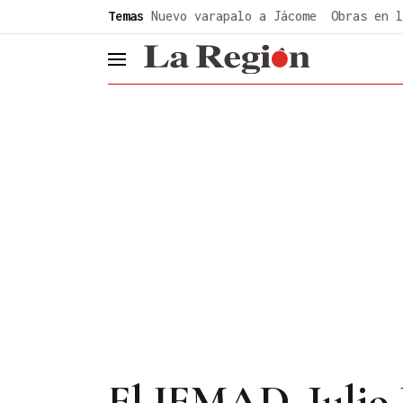
common.go-to-content
Temas
Nuevo varapalo a Jácome
Obras en l
header.menu.open
El JEMAD, Julio R