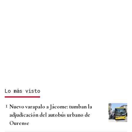
Lo más visto
Nuevo varapalo a Jácome: tumban la
adjudicación del autobús urbano de
Ourense