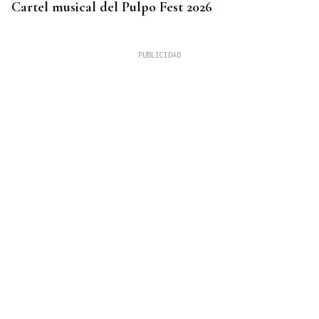
Cartel musical del Pulpo Fest 2026
06
AGO
ESPECTÁCULO
Tarde de magia sorprendente para toda la familia