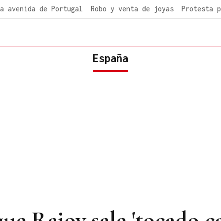
a avenida de Portugal
Robo y venta de joyas
Protesta p
España
ue Rajoy sale 'tocado c