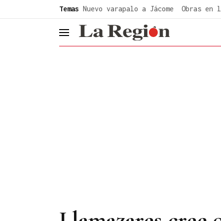
common.go-to-content
Temas
Nuevo varapalo a Jácome
Obras en l
header.menu.open
Llamazares cree q