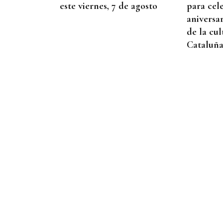
este viernes, 7 de agosto
para cel
aniversa
de la cul
Cataluñ
AHORRO ENERGÉTICO
La UE lanza una campaña
de ahorro energético
doméstico