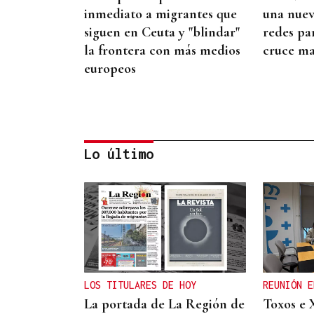
inmediato a migrantes que
una nue
siguen en Ceuta y "blindar"
redes pa
la frontera con más medios
cruce ma
europeos
Lo último
CRECIMIENTO DEMOGRÁFICO
Gráfico | España roza los 50
millones de habitantes tras
alcanzar un nuevo máximo
LOS TITULARES DE HOY
REUNIÓN E
histórico
La portada de La Región de
Toxos e 