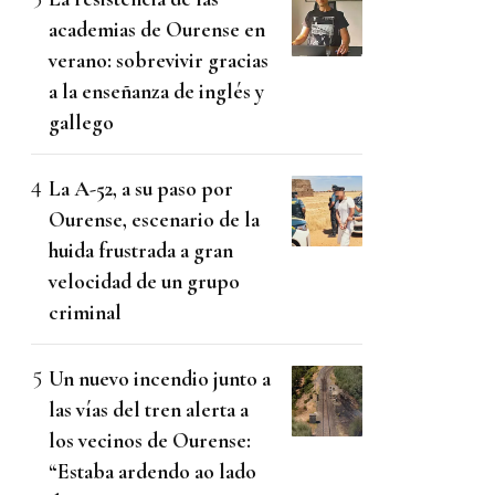
academias de Ourense en
verano: sobrevivir gracias
a la enseñanza de inglés y
gallego
La A-52, a su paso por
Ourense, escenario de la
huida frustrada a gran
velocidad de un grupo
criminal
Un nuevo incendio junto a
las vías del tren alerta a
los vecinos de Ourense:
“Estaba ardendo ao lado