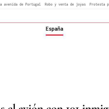
a avenida de Portugal
Robo y venta de joyas
Protesta p
España
s el avión con 101 inmi