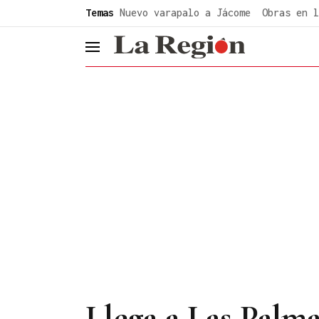
common.go-to-content
Temas
Nuevo varapalo a Jácome
Obras en l
header.menu.open
Llega a Las Palma