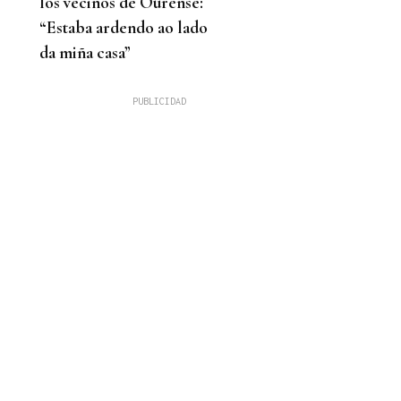
los vecinos de Ourense:
“Estaba ardendo ao lado
da miña casa”