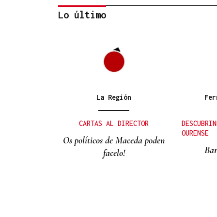
Lo último
CRECIMIENTO DEMOGRÁFICO
Gráfico | España roza los 50
millones de habitantes tras
alcanzar un nuevo máximo
La Región
Fer
histórico
CARTAS AL DIRECTOR
DESCUBRIN
OURENSE
Os políticos de Maceda poden
Bar
facelo!