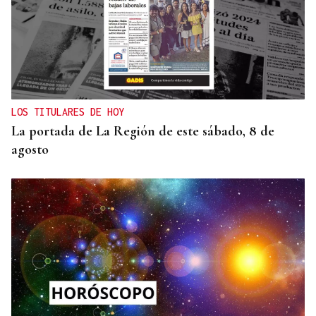
"EN COORDINACIÓN CON EL GOBIERNO"
El PSOE garantiza que Felipe VI visitará Ceuta
“cuando sea oportuno”
LOS TITULARES DE HOY
La portada de La Región de este sábado, 8 de
agosto