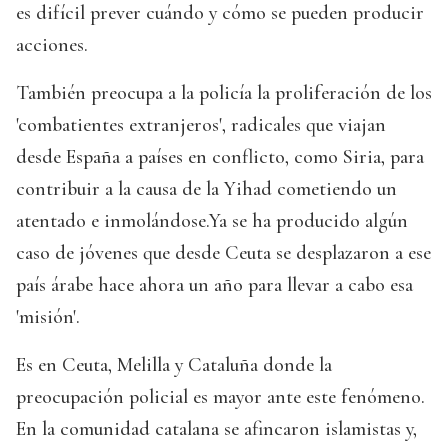
es difícil prever cuándo y cómo se pueden producir
acciones.
También preocupa a la policía la proliferación de los
'combatientes extranjeros', radicales que viajan
desde España a países en conflicto, como Siria, para
contribuir a la causa de la Yihad cometiendo un
atentado e inmolándose.Ya se ha producido algún
caso de jóvenes que desde Ceuta se desplazaron a ese
país árabe hace ahora un año para llevar a cabo esa
'misión'.
Es en Ceuta, Melilla y Cataluña donde la
preocupación policial es mayor ante este fenómeno.
En la comunidad catalana se afincaron islamistas y,