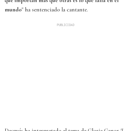
que importan más que otras es lo que falla en el
mundo
" ha sentenciado la cantante.
Después ha interpretado el tema de Gloria Ganor
'I