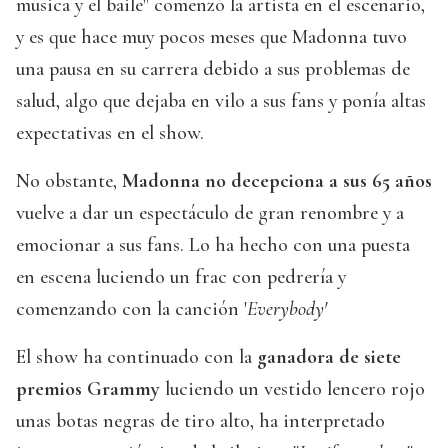
música y el baile" comenzó la artista en el escenario,
y es que hace muy pocos meses que Madonna tuvo
una pausa en su carrera debido a sus problemas de
salud, algo que dejaba en vilo a sus fans y ponía altas
expectativas en el show.
No obstante,
Madonna no decepciona a sus 65 años
vuelve a dar un espectáculo de gran renombre y a
emocionar a sus fans. Lo ha hecho con una puesta
en escena luciendo un frac con pedrería y
comenzando con la canción '
Everybody'
El show ha continuado con la
ganadora de siete
premios Grammy
luciendo un vestido lencero rojo
unas botas negras de tiro alto, ha interpretado