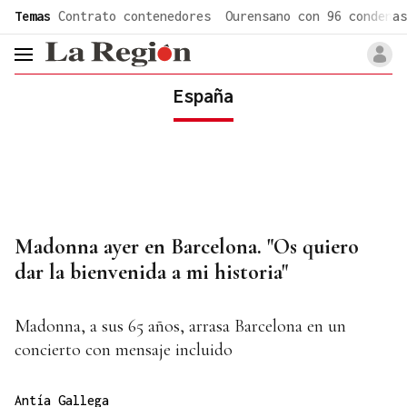
common.go-to-content
Temas
Contrato contenedores
Ourensano con 96 condenas
header.menu.open
España
Madonna ayer en Barcelona. "Os quiero
dar la bienvenida a mi historia"
Madonna, a sus 65 años, arrasa Barcelona en un
concierto con mensaje incluido
Antía Gallega