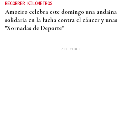
RECORRER KILÓMETROS
Amoeiro celebra este domingo una andaina
solidaria en la lucha contra el cáncer y unas
"Xornadas de Deporte"
CUIDAR LOS ECOSISTEMAS COSTEROS
Las claves para reducir los residuos y mantener las
playas limpias este verano