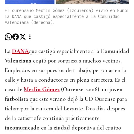
El ourensano Mesfín Gómez (izquierda) vivió en Buñol
la DANA que castigó especialmente a la Comunidad
Valenciana (derecha).
La
DANA
que castigó especialmente a la
Comunidad
Valenciana
cogió por sorpresa a muchos vecinos.
Empleados en sus puestos de trabajo, personas en la
calle y hasta a conductores en plena carretera. Es el
caso de
Mesfín Gómez
(Ourense, 2006)
, un
joven
futbolista
que este verano dejó la
UD Ourense
para
fichar por la cantera del
Levante
. Dos días después
de la catástrofe continúa prácticamente
incomunicado
en la
ciudad deportiva
del equipo