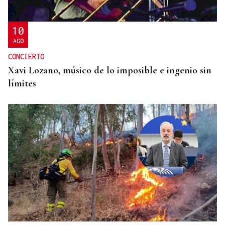
a migrantes tras la entrada masiva
10
AGO
CONCIERTO
Xavi Lozano, músico de lo imposible e ingenio sin
límites