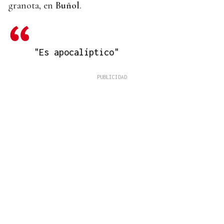
granota, en
Buñol
.
"Es apocalíptico"