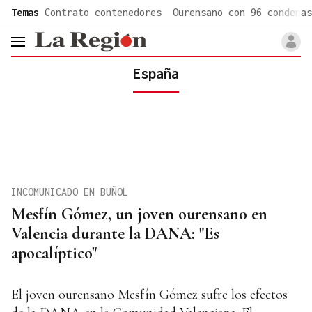
common.go-to-content
Temas
Contrato contenedores
Ourensano con 96 condenas
header.menu.open
España
INCOMUNICADO EN BUÑOL
Mesfín Gómez, un joven ourensano en
Valencia durante la DANA: "Es
apocalíptico"
El joven ourensano Mesfín Gómez sufre los efectos