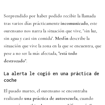
Sorprendido por haber podido recibir la llamada
tras varios días prácticamente
incomunicado
, este
ourensano nos narra la situación que vive, "sin luz,
sin agua y casi sin comida".
Mesfín
describe la
situación que vive la zona en la que se encuentra, que
pese a no ser la más afectada,
"está todo
destrozado"
.
La alerta le cogió en una práctica de
coche
El pasado martes, el ourensano se encontraba
realizando
una práctica de autoescuela
, cuando