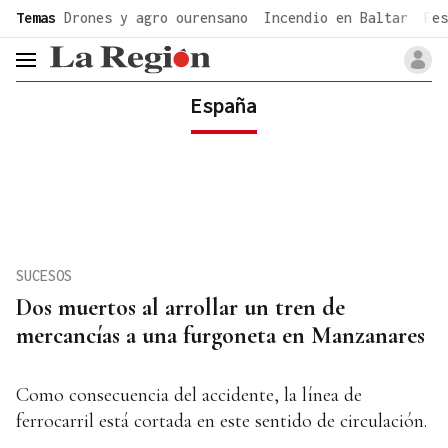
common.go-to-content
Temas
Drones y agro ourensano
Incendio en Baltar
Fes
header.menu.open
España
SUCESOS
Dos muertos al arrollar un tren de
mercancías a una furgoneta en Manzanares
Como consecuencia del accidente, la línea de
ferrocarril está cortada en este sentido de circulación.