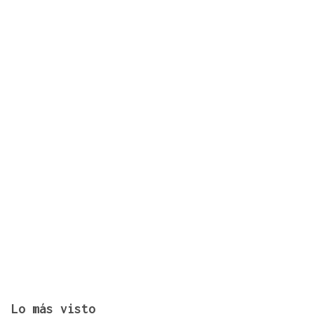
Julio de 2026 fue el más cálido y seco de la serie
histórica con 25,7°C
Lo más visto